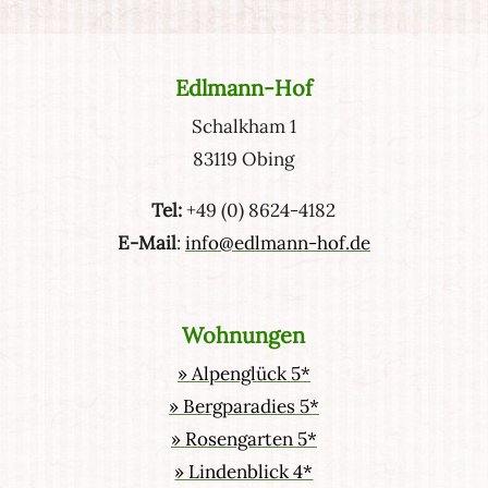
Edlmann-Hof
Schalkham 1
83119 Obing
Tel:
+49 (0) 8624-4182
E-Mail
:
info@edlmann-hof.de
Wohnungen
» Alpenglück 5*
» Bergparadies 5*
» Rosengarten 5*
» Lindenblick 4*