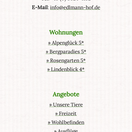
E-Mail
:
info@edlmann-hof.de
Wohnungen
» Alpenglück 5*
» Bergparadies 5*
» Rosengarten 5*
» Lindenblick 4*
Angebote
» Unsere Tiere
» Freizeit
» Wohlbefinden
» Ausflüge