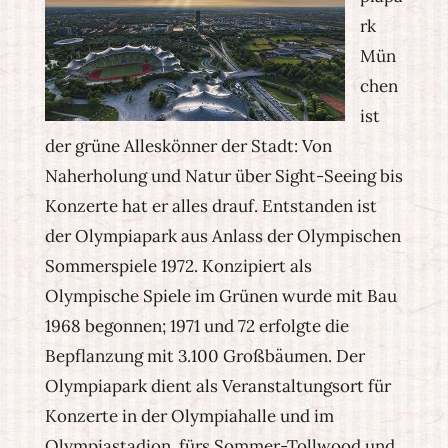
rk
Mün
chen
ist
der grüne Alleskönner der Stadt: Von
Naherholung und Natur über Sight-Seeing bis
Konzerte hat er alles drauf. Entstanden ist
der Olympiapark aus Anlass der Olympischen
Sommerspiele 1972. Konzipiert als
Olympische Spiele im Grünen wurde mit Bau
1968 begonnen; 1971 und 72 erfolgte die
Bepflanzung mit 3.100 Großbäumen. Der
Olympiapark dient als Veranstaltungsort für
Konzerte in der Olympiahalle und im
Olympiastadion, fürs Sommer-Tollwood und