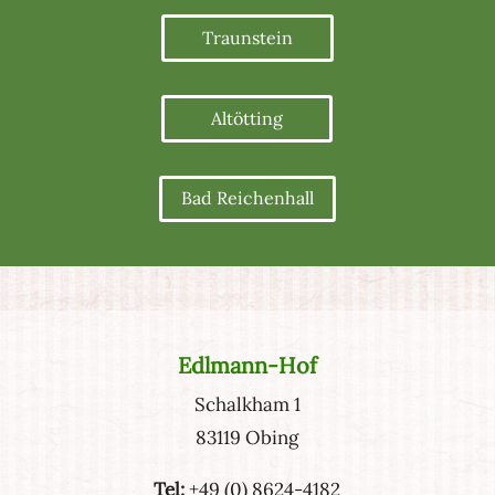
Traunstein
Altötting
Bad Reichenhall
Edlmann-Hof
Schalkham 1
83119 Obing
Tel:
+49 (0) 8624-4182