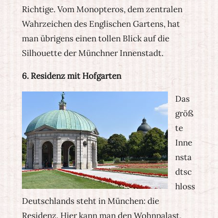
Richtige. Vom Monopteros, dem zentralen
Wahrzeichen des Englischen Gartens, hat
man übrigens einen tollen Blick auf die
Silhouette der Münchner Innenstadt.
6. Residenz mit Hofgarten
Das
größ
te
Inne
nsta
dtsc
hloss
Deutschlands steht in München: die
Residenz. Hier kann man den Wohnpalast,