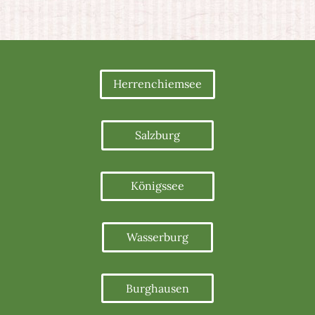
Herrenchiemsee
Salzburg
Königssee
Wasserburg
Burghausen